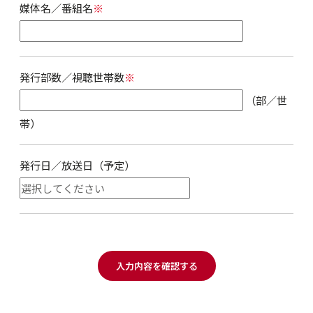
媒体名／番組名
※
発行部数／視聴世帯数
※
（部／世
帯）
発行日／放送日（予定）
入力内容を確認する