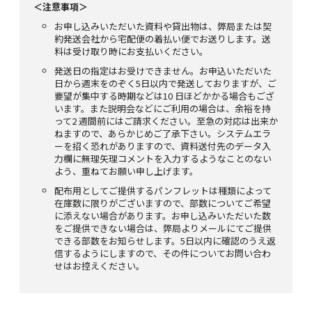
＜注意事項＞
お申し込みいただいた資料や貸出物は、弊局または契
約発送会社から宅配便の着払い便でお送りします。送
料は受け取り時にお支払いください。
発送日の指定はお受けできません。お申込いただいた
日から週末をのぞく5日以内で発送しておりますが、ご
要望が集中する時期などは10 日ほどかかる場合もござ
います。また説明会などにご利用の場合は、余裕を持
って2 週間前にはご請求ください。至急の対応は出来か
ねますので、あらかじめご了承下さい。システムエラ
ーを招く恐れがありますので、資料送付先のデータ入
力欄に無理矢理コメントを入力するようなことのない
よう、重ねてお願い申し上げます。
配布用としてご提供するパンフレットは種類によって
在庫数に限りがございますので、部数についてご希望
に添えない場合があります。お申し込みいただいた数
をご提供できない場合は、弊局よりメールにてご提供
できる部数をお知らせします。5日以内に確認のうえ返
信するようにしますので、その件についてお問い合わ
せはお控えください。